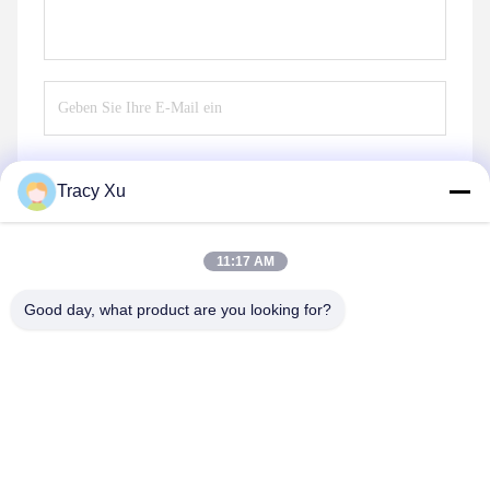
Tracy Xu
Senden
11:17 AM
Good day, what product are you looking for?
Shandong Xingshun New Material Co., Ltd.
gxx@xingshengtech.com
86-519-86464994