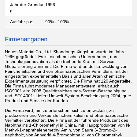
Jahr der Gründun
1996
g:
Ausfuhr p.c:
90% - 100%
Firmenangaben
Neues Material Co., Ltd. Shandongs Xingshun wurde im Jahre
1996 gegründet. Es ist ein chemisches Unternehmen, das
Technologieinnovation als die treibende Kraft mit Service-
Globalisierung annimmt. Die Firma wird an der Entwicklung von
Feinchemikalien und von pharmazeutischen Vermittlern, mit der
eingestuften experimentellen Basis und allen Arten chemische
Experimentausrüstung verpflichtet. Die Firma hat 120 Angestellte.
Die Firma führt modernes Managementsystem, erhält auch
ISO9001 ein: 2008 Qualitätssicherungs-System-Bescheinigung
und ISO14001: Liefert Umwelt-System-Bescheinigung 2004, gute
Produkt und Service der Kunden.
Die Firma wird, um zu erforschen, sich zu entwickeln, zu
produzieren und Verkaufsfeinchemikalien und pharmazeutische
Vermittler verpflichtet. Die Firma ist der führende Produzent des
Naphthalins 1-Chloromethyl in China, mit Hauptprodukten von N-
Methyl-1-naphthalenemethyl Amin, von Säure 6-Bromo-2-
naphthoic, von Anhydrid 4-Bromophthalic, von Chloromethyl-