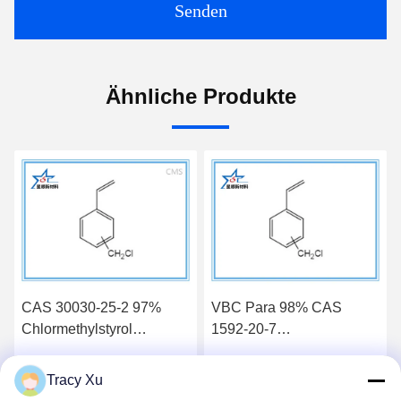
Senden
Ähnliche Produkte
CAS 30030-25-2 97%
VBC Para 98% CAS
Chlormethylstyrol
1592-20-7
Hersteller
Vinylbenzylchlorid-
Kautschukadditiv
Werkskupplungsadditive
Tracy Xu
Wir Reden Jetzt.
Wir Reden Jetzt.