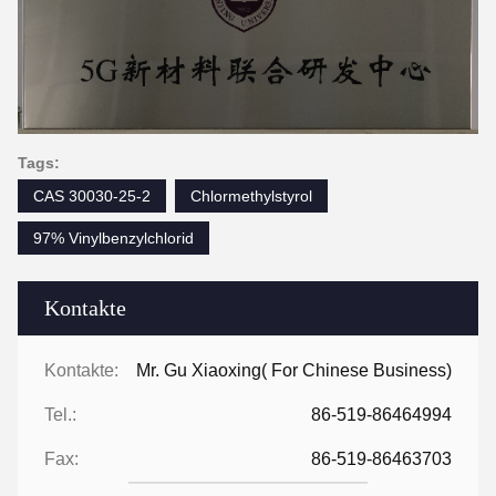
Tags:
CAS 30030-25-2
Chlormethylstyrol
97% Vinylbenzylchlorid
Kontakte
Kontakte:
Mr. Gu Xiaoxing( For Chinese Business)
Tel.:
86-519-86464994
Fax:
86-519-86463703