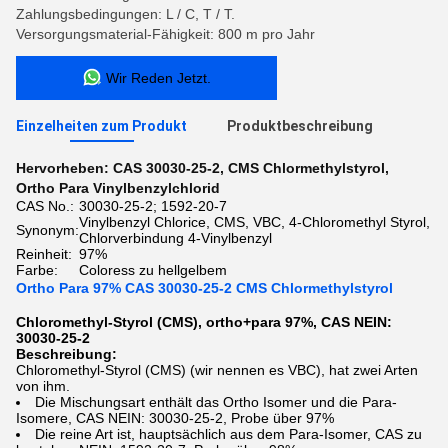
Zahlungsbedingungen: L / C, T / T.
Versorgungsmaterial-Fähigkeit: 800 m pro Jahr
Wir Reden Jetzt.
Einzelheiten zum Produkt
Produktbeschreibung
Hervorheben:
CAS 30030-25-2
,
CMS Chlormethylstyrol
,
Ortho Para Vinylbenzylchlorid
CAS No.:
30030-25-2; 1592-20-7
Vinylbenzyl Chlorice, CMS, VBC, 4-Chloromethyl Styrol,
Synonym:
Chlorverbindung 4-Vinylbenzyl
Reinheit:
97%
Farbe:
Coloress zu hellgelbem
Ortho Para 97% CAS 30030-25-2 CMS Chlormethylstyrol
Chloromethyl-Styrol (CMS), ortho+para 97%, CAS NEIN:
30030-25-2
Beschreibung:
Chloromethyl-Styrol (CMS) (wir nennen es VBC), hat zwei Arten
von ihm.
Die Mischungsart enthält das Ortho Isomer und die Para-
Isomere, CAS NEIN: 30030-25-2, Probe über 97%
Die reine Art ist, hauptsächlich aus dem Para-Isomer, CAS zu