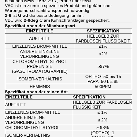
bestehen NEIN: 1592-20-7, Probe über 98%
VBC ist ein ziemlich spezielles Produkt und gefährlicher
Warengefrierschranktransport ist notwendig.
2-8
ist
Grad
die beste Bedingung für ihn.
VBC wird
2-8deg C am
Kühlschranklager gespeichert.
Spezifikationen der Mischungsart:
EINZELTEILE
SPEZIFIKATION
HELLGELB ZUR
AUFTRITT
FARBLOSEN FLÜSSIGKEIT
EINZELNES BROM-MITTEL
≤1%
ANDERE EINZELNE
≤2%
VERUNREINIGUNG
CHLOROMETHYL-STYROL
PRÜFEN SIE
≥97%
(GASCHROMATOGRAPHIE)
ORTHO: 50 bis 15
ISOMER-VERHÄLTNIS
PARA: 50 bis 85
HEMMNIS
500PPM
Spezifikationen der reinen Art:
EINZELTEILE
SPEZIFIKATION
HELLGELB ZUR FARBLOSEN
AUFTRITT
FLÜSSIGKEIT
EINZELNES BROM-MITTEL
≤ 1%
ANDERE EINZELNE
≤ 2%
VERUNREINIGUNG
CHLOROMETHYL-STYROL
≥ 98%
(ORTHO): 1
ISOMER-VERHÄLTNIS