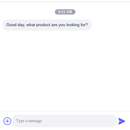
6:51 AM
Good day, what product are you looking for?
Shandong Xingshun New Material Co., Ltd.
gxx@xingshengtech.com
86-519-86464994
Miaoqiao Straße, Wujin Bezirk, Stadt Changzhou, Provinz
Jiangsu, P.R.China
China Gute Qualität Vinylbenzylchlorid Lieferant.
Urheberrecht © 2020-2026 Shandong Xingshun New
Material Co., Ltd. Alle Rechte vorbehalten.