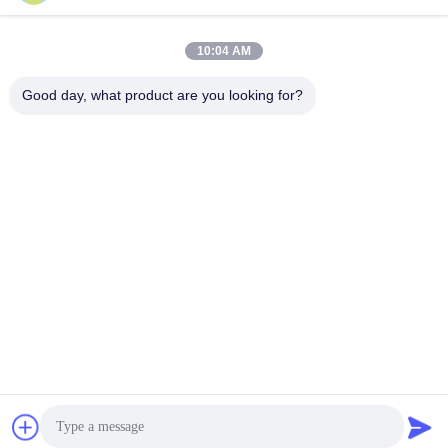
10:04 AM
Good day, what product are you looking for?
Shandong Xingshun New Material Co., Ltd.
gxx@xingshengtech.com
86-519-86464994
Miaoqiao Straße, Wujin Bezirk, Stadt Changzhou, Provinz
Jiangsu, P.R.China
China Gute Qualität Vinylbenzylchlorid Lieferant.
Urheberrecht © 2020-2026 Shandong Xingshun New
Material Co., Ltd. Alle Rechte vorbehalten.