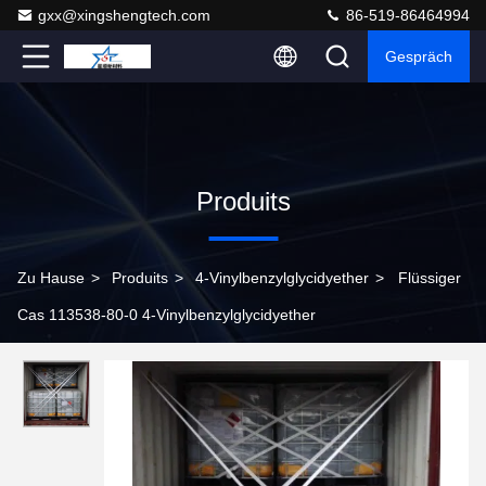
gxx@xingshengtech.com
86-519-86464994
Gespräch
Produits
Zu Hause
>
Produits
>
4-Vinylbenzylglycidyether
>
Flüssiger
Cas 113538-80-0 4-Vinylbenzylglycidyether