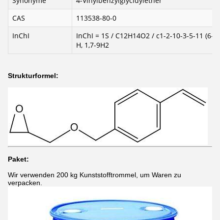
Synonyme
4-Vinylbenzylglycidylether
CAS
113538-80-0
InChI
InChI = 1S / C12H14O2 / c1-2-10-3-5-11 (6-4-
H, 1,7-9H2
Strukturformel:
Paket:
Wir verwenden 200 kg Kunststofftrommel, um Waren zu
verpacken.