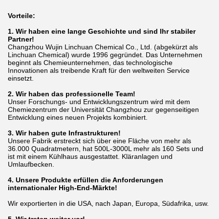
Vorteile:
1. Wir haben eine lange Geschichte und sind Ihr stabiler
Partner!
Changzhou Wujin Linchuan Chemical Co., Ltd. (abgekürzt als
Linchuan Chemical) wurde 1996 gegründet. Das Unternehmen
beginnt als Chemieunternehmen, das technologische
Innovationen als treibende Kraft für den weltweiten Service
einsetzt.
2. Wir haben das professionelle Team!
Unser Forschungs- und Entwicklungszentrum wird mit dem
Chemiezentrum der Universität Changzhou zur gegenseitigen
Entwicklung eines neuen Projekts kombiniert.
3. Wir haben gute Infrastrukturen!
Unsere Fabrik erstreckt sich über eine Fläche von mehr als
36.000 Quadratmetern, hat 500L-3000L mehr als 160 Sets und
ist mit einem Kühlhaus ausgestattet.
Kläranlagen und
Umlaufbecken.
4. Unsere Produkte erfüllen die Anforderungen
internationaler High-End-Märkte!
Wir exportierten in die USA, nach Japan, Europa, Südafrika, usw.