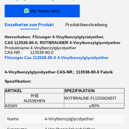
Wir Reden Jetzt.
Einzelheiten zum Produkt
Produktbeschreibung
Hervorheben:
Flüssiger 4-Vinylbenzylglycidyether
,
CAS 113538-80-0
,
ROTBRAUNER 4-Vinylbenzylglycidyether
Produktname:
4-Vinylbenzylglycidyether
CAS-NR.:
113538-80-0
Flüssiger Cas 113538-80-0 4-Vinylbenzylglycidyether
4-Vinylbenzylglycidyether CAS-NR.: 113538-80-0 Fabrik
Spezifikation:
ARTIKEL
SPEZIFIKATION
外观
ROTBRAUNE FLÜSSIGKEIT
AUSSEHEN
ASSAY
≥90%
Name
4-Vinylbenzylglycidyether