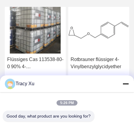
Flüssiges Cas 113538-80-
Rotbrauner flüssiger 4-
0 90% 4-
Vinylbenzylglycidyether
Vinylbenzylglycidyether
Tracy Xu
Wir Reden Jetzt.
Wir Reden Jetzt.
5:26 PM
Good day, what product are you looking for?
Shandong Xingshun New Material Co., Ltd.