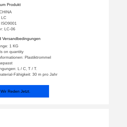
zum Produkt
: CHINA
 LC
g: ISO9001
r: LC-06
d Versandbedingungen
enge: 1 KG
s on quantity
formationen: Plastiktrommel
gepasst
gungen: L / C, T / T.
terial-Fähigkeit: 30 m pro Jahr
Wir Reden Jetzt.