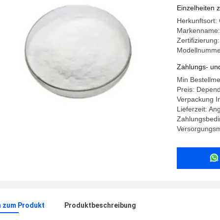
Einzelheiten 
Herkunftsort
Markenname:
Zertifizierun
Modellnumme
Zahlungs- un
Min Bestellm
Preis: Depend
Verpackung In
Lieferzeit: An
Zahlungsbedin
Versorgungsma
n zum Produkt
Produktbeschreibung