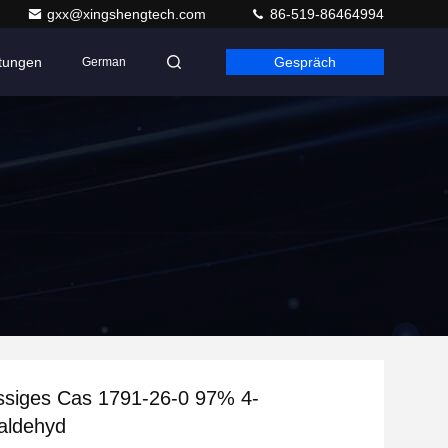
gxx@xingshengtech.com
86-519-86464994
ltungen
Gespräch
German
üssiges Cas 1791-26-0 97% 4-
aldehyd