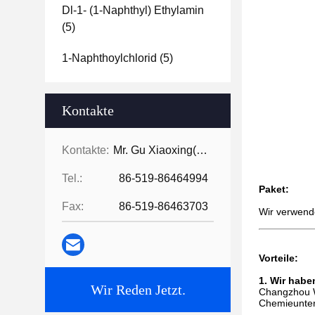
Dl-1- (1-Naphthyl) Ethylamin
(5)
1-Naphthoylchlorid
(5)
Kontakte
Kontakte:
Mr. Gu Xiaoxing( For Chinese Business)
Tel.:
86-519-86464994
Paket:
Fax:
86-519-86463703
Wir verwend
Vorteile:
1. Wir habe
Wir Reden Jetzt.
Changzhou W
Chemieuntern