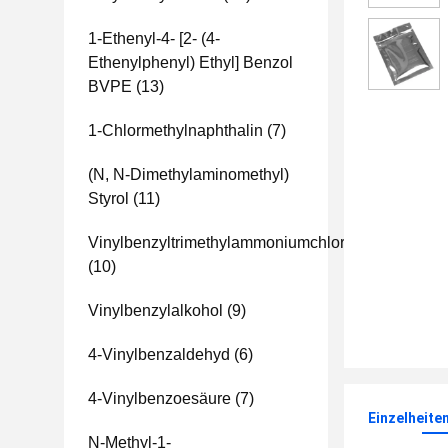
1-Ethenyl-4- [2- (4-
Ethenylphenyl) Ethyl] Benzol
BVPE
(13)
1-Chlormethylnaphthalin
(7)
(N, N-Dimethylaminomethyl)
Styrol
(11)
Vinylbenzyltrimethylammoniumchlorid
(10)
Vinylbenzylalkohol
(9)
4-Vinylbenzaldehyd
(6)
4-Vinylbenzoesäure
(7)
Einzelheite
N-Methyl-1-