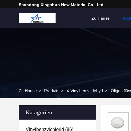
Shandong Xingshun New Material Co., Ltd.
Zu Hause
Prod
Zu Hause
>
Produits
>
4-Vinylbenzaldehyd
>
Öliges flü
Katagorien
Vinylbenzylchlorid
(86)