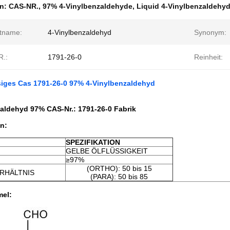
en:
CAS-NR.
,
97% 4-Vinylbenzaldehyde
,
Liquid 4-Vinylbenzaldehy
tname:
4-Vinylbenzaldehyd
Synonym:
.:
1791-26-0
Reinheit:
siges Cas 1791-26-0 97% 4-Vinylbenzaldehyd
aldehyd 97% CAS-Nr.: 1791-26-0 Fabrik
on:
SPEZIFIKATION
GELBE ÖLFLÜSSIGKEIT
≥97%
(ORTHO): 50 bis 15
RHÄLTNIS
(PARA): 50 bis 85
mel: