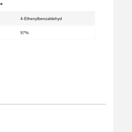
de
4-Ethenylbenzaldehyd
97%