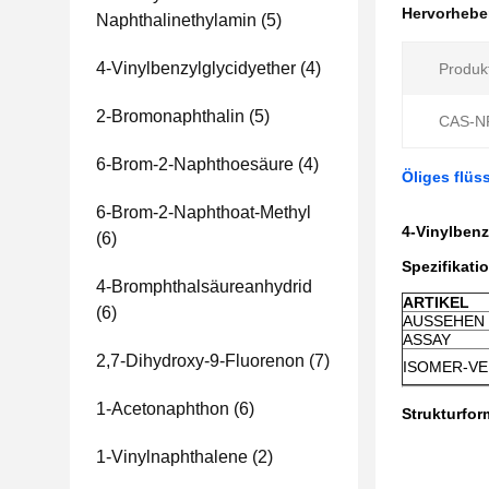
Hervorheb
Naphthalinethylamin
(5)
4-Vinylbenzylglycidyether
(4)
Produk
2-Bromonaphthalin
(5)
CAS-NR
6-Brom-2-Naphthoesäure
(4)
Öliges flüs
6-Brom-2-Naphthoat-Methyl
4-Vinylbenz
(6)
Spezifikati
4-Bromphthalsäureanhydrid
ARTIKEL
(6)
AUSSEHEN
ASSAY
2,7-Dihydroxy-9-Fluorenon
(7)
ISOMER-VE
1-Acetonaphthon
(6)
Strukturfor
1-Vinylnaphthalene
(2)