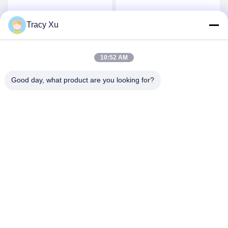
Bromonaphthalin
Tracy Xu
Wir Reden Jetzt.
Wir Reden Jetzt.
10:52 AM
Good day, what product are you looking for?
Shandong Xingshun New Material Co., Ltd.
gxx@xingshengtech.com
86-519-86464994
Miaoqiao Straße, Wujin Bezirk, Stadt Changzhou, Provinz
Jiangsu, P.R.China