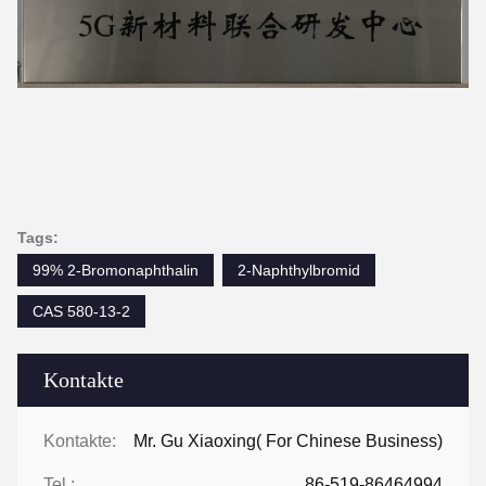
Tags:
99% 2-Bromonaphthalin
2-Naphthylbromid
CAS 580-13-2
Kontakte
Kontakte:
Mr. Gu Xiaoxing( For Chinese Business)
Tel.:
86-519-86464994