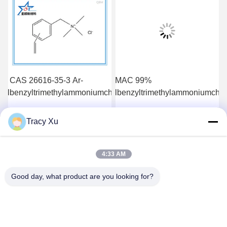
 4-
% CAS 26616-35-3 Ar-
VBTMAC 99%
QBM 
hlorid
nylbenzyltrimethylammoniumchlorid
Vinylbenzyltrimethylammoniumchlo
Vinyl
Tracy Xu
Wir Reden Jetzt.
Wir Reden Jetzt.
4:33 AM
Good day, what product are you looking for?
Shandong Xingshun New Material Co., Ltd.
gxx@xingshengtech.com