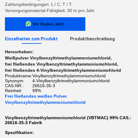
Zahlungsbedingungen: L / C, T / T.
Versorgungsmaterial-Fähigkeit: 30 m pro Jahr
Wir Reden Jetzt.
Einzelheiten zum Produkt
Produktbeschreibung
Hervorheben:
Weißpulver Vinylbenzyltrimethylammoniumchlorid
,
frei fließendes Vinylbenzyltrimethylammoniumchlorid
,
frei fließendes 4-Vinylbenzyltrimethylammoniumchlorid
Produktname:
Vinylbenzyltrimethylammoniumchlorid
Synonym:
4-Vinylbenzyltrimethylammoniumchlorid
CAS-NR.:
26616-35-3
Reinheit:
99%
Frei fließendes weißes Pulver
Vinylbenzyltrimethylammoniumchlorid
Vinylbenzyltrimethylammoniumchlorid (VBTMAC) 99% CAS.:
26616-35-3 Fabrik
Spezifikation: