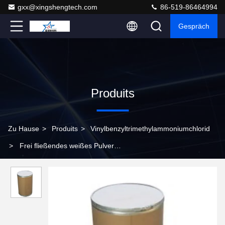
gxx@xingshengtech.com
86-519-86464994
Gespräch
Produits
Zu Hause
>
Produits
>
Vinylbenzyltrimethylammoniumchlorid
>
Frei fließendes weißes Pulver
Vinylbenzyltrimethylammoniumchlorid