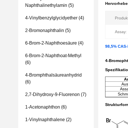
Hervorheb
Naphthalinethylamin
(5)
4-Vinylbenzylglycidyether
(4)
Produk
2-Bromonaphthalin
(5)
Assay:
6-Brom-2-Naphthoesäure
(4)
98,5% CAS-
6-Brom-2-Naphthoat-Methyl
4-Bromophth
(6)
Spezifikati
4-Bromphthalsäureanhydrid
Ar
(6)
Au
Ass
Schm
2,7-Dihydroxy-9-Fluorenon
(7)
Strukturfor
1-Acetonaphthon
(6)
1-Vinylnaphthalene
(2)