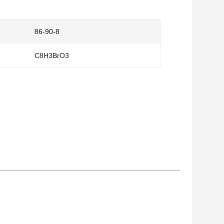
86-90-8
C8H3BrO3