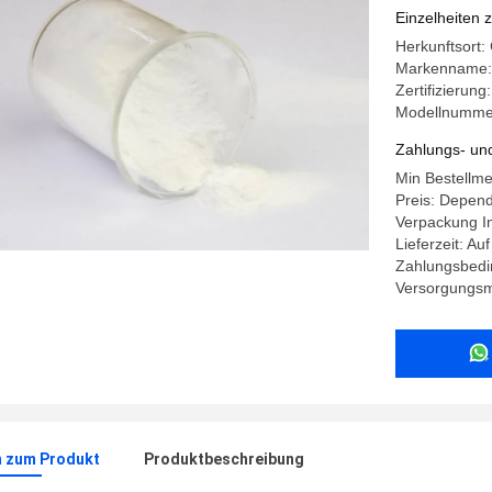
Einzelheiten 
Herkunftsort
Markenname:
Zertifizierun
Modellnumme
Zahlungs- un
Min Bestellm
Preis: Depend
Verpackung I
Lieferzeit: Au
Zahlungsbedin
Versorgungsma
n zum Produkt
Produktbeschreibung