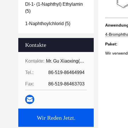
Dl-1- (1-Naphthyl) Ethylamin
(5)
1-Naphthoylchlorid
(5)
Anwendung
4-Bromphtha
Kontakte
Paket:
Wir verwend
Kontakte:
Mr. Gu Xiaoxing( For Chinese Business)
Tel.:
86-519-86464994
Fax:
86-519-86463703
Wir Reden Jetzt.