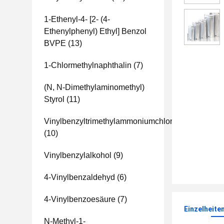
1-Ethenyl-4- [2- (4-
Ethenylphenyl) Ethyl] Benzol
BVPE
(13)
1-Chlormethylnaphthalin
(7)
(N, N-Dimethylaminomethyl)
Styrol
(11)
Vinylbenzyltrimethylammoniumchlorid
(10)
Vinylbenzylalkohol
(9)
4-Vinylbenzaldehyd
(6)
4-Vinylbenzoesäure
(7)
Einzelheite
N-Methyl-1-