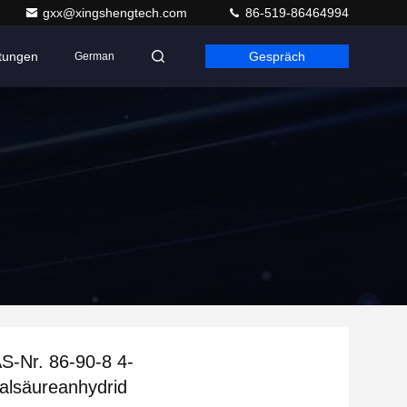
gxx@xingshengtech.com
86-519-86464994
ltungen
Gespräch
German
S-Nr. 86-90-8 4-
alsäureanhydrid