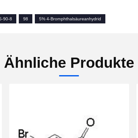
6-90-8
98
5% 4-Bromphthalsäureanhydrid
Ähnliche Produkte