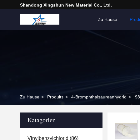
Shandong Xingshun New Material Co., Ltd.
Zu Hause
Prod
Zu Hause
>
Produits
>
4-Bromphthalsäureanhydrid
>
98
Katagorien
Vinylbenzylchlorid
(86)