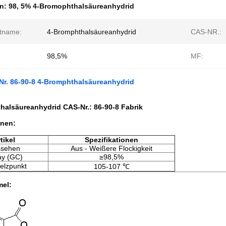
en:
98
,
5% 4-Bromophthalsäureanhydrid
tname:
4-Bromphthalsäureanhydrid
CAS-NR.:
98,5%
MF:
Nr. 86-90-8 4-Bromphthalsäureanhydrid
alsäureanhydrid CAS-Nr.: 86-90-8 Fabrik
onen:
tikel
Spezifikationen
ssehen
Aus - Weißere Flockigkeit
ay (GC)
≥98,5%
elzpunkt
105-107 ℃
mel: