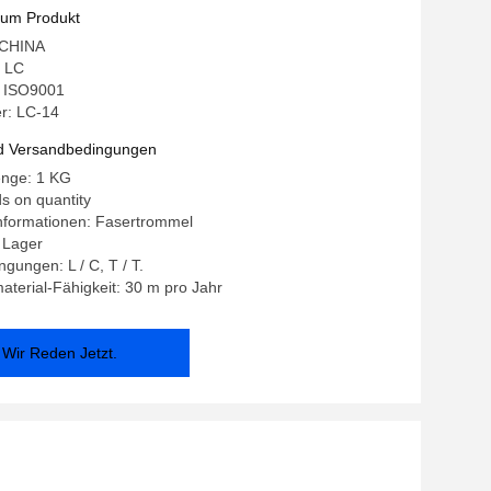
zum Produkt
: CHINA
 LC
g: ISO9001
r: LC-14
d Versandbedingungen
enge: 1 KG
s on quantity
nformationen: Fasertrommel
f Lager
gungen: L / C, T / T.
terial-Fähigkeit: 30 m pro Jahr
Wir Reden Jetzt.