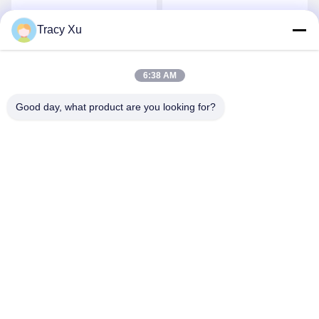
Dimethylbenzylamin
Dimethylaminomethyl)
styrol
Tracy Xu
Wir Reden Jetzt.
Wir Reden Jetzt.
6:38 AM
Good day, what product are you looking for?
Shandong Xingshun New Material Co., Ltd.
gxx@xingshengtech.com
86-519-86464994
Miaoqiao Straße, Wujin Bezirk, Stadt Changzhou, Provinz
Jiangsu, P.R.China