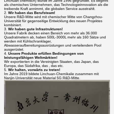
Linchuan chemisch) wurde im Jahre 1996 gegründet. Es beginnt
als chemisches Unternehmen, das Technologieinnovation als die
treibende Kraft annimmt, die globalen Service ausstrahlt.
2.
Wir haben das Berufsteam!
Unsere R&D-Mitte wird mit chemischer Mitte von Changzhou-
Universität für gegenseitige Entwicklung des neuen Projektes
kombiniert.
3.
Wir haben gute Infrastrukturen!
Unsere Fabrik decken einen Bereich von mehr als 36.000
Quadratmetern ab, haben 500L-3000L mehr als 160 Sätze und
werden mit Kühlschranklager,
Abwasseraufbereitungsausrüstungen und verteilendem Pool
ausgerüstet.
4.
Unsere Produkte erfüllen Bedingungen von
leistungsfähigen Weltmärkten!
Wir exportierten in die Vereinigten Staaten, das Japan, das
Europa, das Südafrika, das , das etc.
5.
Wir halten, vorwärts zu treten!
Im Jahre 2019 bildete Linchuan-Chemikalie zusammen mit
Nanjin-Universität neue Material 5G R&D-Mitte.