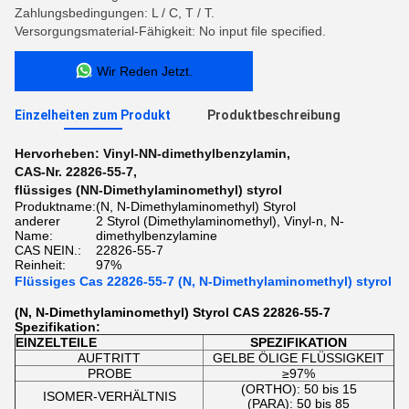
Zahlungsbedingungen: L / C, T / T.
Versorgungsmaterial-Fähigkeit: No input file specified.
Wir Reden Jetzt.
Einzelheiten zum Produkt
Produktbeschreibung
Hervorheben:
Vinyl-NN-dimethylbenzylamin
,
CAS-Nr. 22826-55-7
,
flüssiges (NN-Dimethylaminomethyl) styrol
Produktname:
(N, N-Dimethylaminomethyl) Styrol
anderer
2 Styrol (Dimethylaminomethyl), Vinyl-n, N-
Name:
dimethylbenzylamine
CAS NEIN.:
22826-55-7
Reinheit:
97%
Flüssiges Cas 22826-55-7 (N, N-Dimethylaminomethyl) styrol
(N, N-Dimethylaminomethyl) Styrol CAS 22826-55-7
Spezifikation:
EINZELTEILE
SPEZIFIKATION
AUFTRITT
GELBE ÖLIGE FLÜSSIGKEIT
PROBE
≥97%
(ORTHO): 50 bis 15
ISOMER-VERHÄLTNIS
(PARA): 50 bis 85