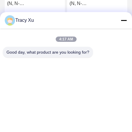
(N, N-
(N, N-
Dimethylaminomethyl)
Dimethylaminomethyl)
styrol
styrol
Tracy Xu
Wir Reden Jetzt.
Wir Reden Jetzt.
4:17 AM
Good day, what product are you looking for?
Shandong Xingshun New Material Co., Ltd.
gxx@xingshengtech.com
86-519-86464994
Miaoqiao Straße, Wujin Bezirk, Stadt Changzhou, Provinz
Jiangsu, P.R.China