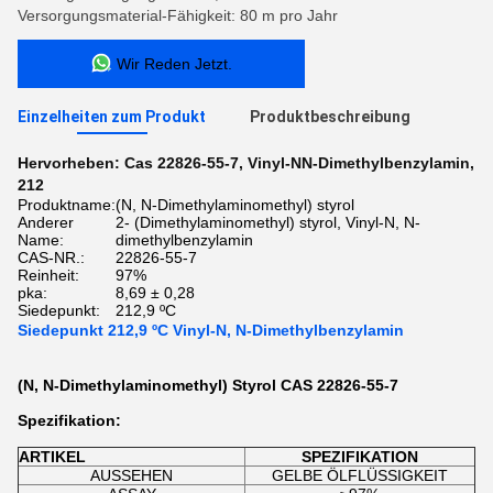
Versorgungsmaterial-Fähigkeit: 80 m pro Jahr
Wir Reden Jetzt.
Einzelheiten zum Produkt
Produktbeschreibung
Hervorheben:
Cas 22826-55-7
,
Vinyl-NN-Dimethylbenzylamin
,
212
Produktname:
(N, N-Dimethylaminomethyl) styrol
Anderer
2- (Dimethylaminomethyl) styrol, Vinyl-N, N-
Name:
dimethylbenzylamin
CAS-NR.:
22826-55-7
Reinheit:
97%
pka:
8,69 ± 0,28
Siedepunkt:
212,9 ºC
Siedepunkt 212,9 ºC Vinyl-N, N-Dimethylbenzylamin
(N, N-Dimethylaminomethyl) Styrol CAS 22826-55-7
Spezifikation:
ARTIKEL
SPEZIFIKATION
AUSSEHEN
GELBE ÖLFLÜSSIGKEIT