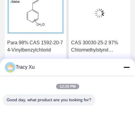
Para 98% CAS 1592-20-7
CAS 30030-25-2 97%
4-Vinylbenzylchlorid
Chlormethylstyrol
Hersteller
Kautschukadditiv
Tracy Xu
Wir Reden Jetzt.
Wir Reden Jetzt.
12:20 PM
Good day, what product are you looking for?
Shandong Xingshun New Material Co., Ltd.
gxx@xingshengtech.com