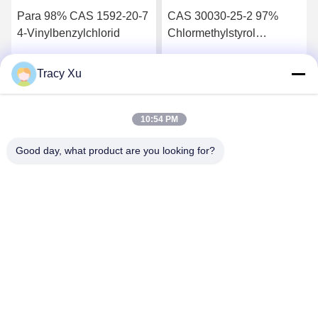
Para 98% CAS 1592-20-7
CAS 30030-25-2 97%
4-Vinylbenzylchlorid
Chlormethylstyrol
Hersteller
Kautschukadditiv
Tracy Xu
Wir Reden Jetzt.
Wir Reden Jetzt.
10:54 PM
Good day, what product are you looking for?
Shandong Xingshun New Material Co., Ltd.
gxx@xingshengtech.com
86-519-86464994
Miaoqiao Straße, Wujin Bezirk, Stadt Changzhou, Provinz
Jiangsu, P.R.China