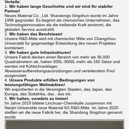
Vorteile:
1.
Wir haben lange Geschichte und wir sind Ihr stabiler
Partner!
Neues Material Co., Ltd. Shandongs Xingshun wurde im Jahre
1996 gegründet. Es beginnt als chemisches Unternehmen, das
Technologieinnovation als die treibende Kraft annimmt, die
globalen Service ausstrahlt.
2.
Wir haben das Berufsteam!
Unsere R&D-Mitte wird mit chemischer Mitte von Changzhou-
Universität für gegenseitige Entwicklung des neuen Projektes
kombiniert.
3.
Wir haben gute Infrastrukturen!
Unsere Fabrik decken einen Bereich von mehr als 36.000
Quadratmetern ab, haben 500L-3000L mehr als 160 Sätze und
werden mit Kühlschranklager,
Abwasseraufbereitungsausrüstungen und verteilendem Pool
ausgerüstet.
4.
Unsere Produkte erfüllen Bedingungen von
leistungsfähigen Weltmärkten!
Wir exportierten in die Vereinigten Staaten, das Japan, das
Europa, das Südafrika, das , das etc.
5.
Wir halten, vorwärts zu treten!
Im Jahre 2019 bildete Linchuan-Chemikalie zusammen mit
Nanjin-Universität neue Material 5G R&D-Mitte. Im Jahre 2020
stellten wir die neue Fabrik her, die Shandong Xingshun genannt
wurde