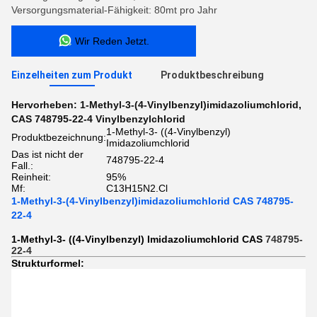
Versorgungsmaterial-Fähigkeit: 80mt pro Jahr
Wir Reden Jetzt.
Einzelheiten zum Produkt
Produktbeschreibung
Hervorheben:
1-Methyl-3-(4-Vinylbenzyl)imidazoliumchlorid
,
CAS 748795-22-4 Vinylbenzylchlorid
1-Methyl-3- ((4-Vinylbenzyl)
Produktbezeichnung:
Imidazoliumchlorid
Das ist nicht der
748795-22-4
Fall.:
Reinheit:
95%
Mf:
C13H15N2.Cl
1-Methyl-3-(4-Vinylbenzyl)imidazoliumchlorid CAS 748795-
22-4
1-Methyl-3- ((4-Vinylbenzyl) Imidazoliumchlorid CAS
748795-
22-4
Strukturformel: