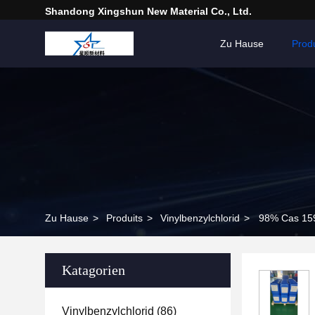
Shandong Xingshun New Material Co., Ltd.
Zu Hause
Prod
Zu Hause
>
Produits
>
Vinylbenzylchlorid
>
98% Cas 159
Katagorien
Vinylbenzylchlorid
(86)