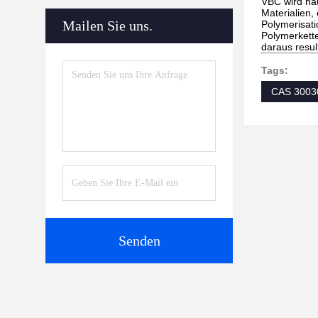
VBC wird häu
Materialien,
Mailen Sie uns.
Polymerisati
Polymerkette
daraus resu
Tags:
CAS 3003
Senden