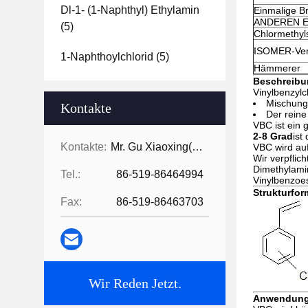
Dl-1- (1-Naphthyl) Ethylamin
Einmalige B
ANDEREN Ei
(5)
Chlormethyls
ISOMER-Verh
1-Naphthoylchlorid
(5)
Hämmerer
Beschreib
Vinylbenzylc
Mischung
Kontakte
Der reine
VBC ist ein 
2-8 Grad
ist
Kontakte:
Mr. Gu Xiaoxing( For Chinese Business)
VBC wird au
Wir verpflic
Dimethylami
Tel.:
86-519-86464994
Vinylbenzoes
Strukturfor
Fax:
86-519-86463703
Wir Reden Jetzt.
Anwendung