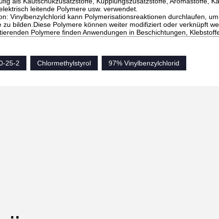
fig als Kautschukzusatzstoffe, Kupplungszusatzstoffe, Aromastoffe, Ka
 elektrisch leitende Polymere usw. verwendet.
on: Vinylbenzylchlorid kann Polymerisationsreaktionen durchlaufen, um 
 zu bilden.Diese Polymere können weiter modifiziert oder verknüpft we
ltierenden Polymere finden Anwendungen in Beschichtungen, Klebstoff
0-25-2
Chlormethylstyrol
97% Vinylbenzylchlorid