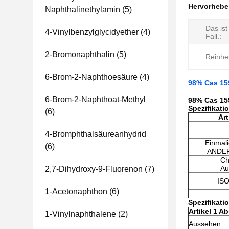
Hervorheb
Naphthalinethylamin
(5)
Das ist
4-Vinylbenzylglycidyether
(4)
Fall.:
2-Bromonaphthalin
(5)
Reinhei
6-Brom-2-Naphthoesäure
(4)
98% Cas 159
6-Brom-2-Naphthoat-Methyl
98% Cas 159
Spezifikat
(6)
Art
4-Bromphthalsäureanhydrid
Einmal
(6)
ANDER
Ch
Au
2,7-Dihydroxy-9-Fluorenon
(7)
ISO
1-Acetonaphthon
(6)
Spezifikati
Artikel 1 Ab
1-Vinylnaphthalene
(2)
Aussehen