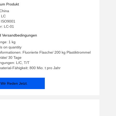
zum Produkt
 China
 LC
g: ISO9001
r: LC-01
d Versandbedingungen
nge: 1 kg
s on quantity
formationen: Fluorierte Flasche/ 200 kg Plastiktrommel
rräte/ 30 Tage
ngungen: L/C, T/T
terial-Fähigkeit: 800 Mio. t pro Jahr
Wir Reden Jetzt.