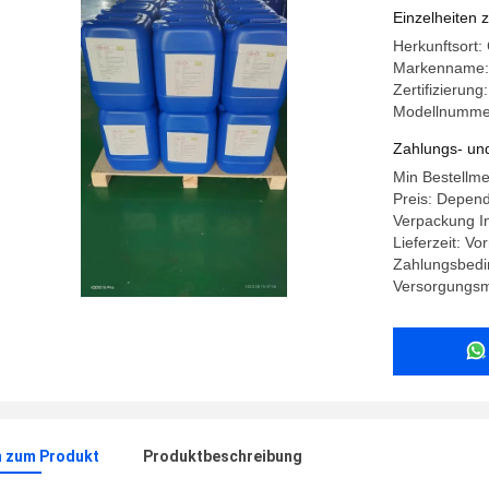
Einzelheiten 
Herkunftsort:
Markenname:
Zertifizierun
Modellnumme
Zahlungs- un
Min Bestellme
Preis: Depend
Verpackung In
Lieferzeit: Vo
Zahlungsbedi
Versorgungsma
n zum Produkt
Produktbeschreibung